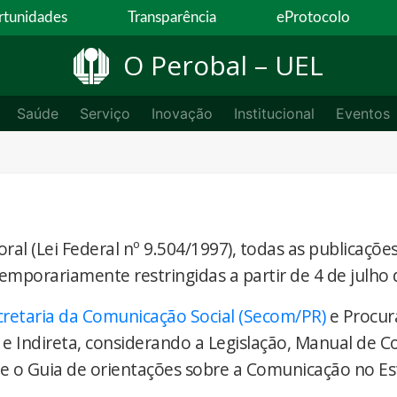
tunidades
Transparência
eProtocolo
O Perobal – UEL
Saúde
Serviço
Inovação
Institucional
Eventos
ral (Lei Federal nº 9.504/1997), todas as publicaçõe
temporariamente restringidas a partir de 4 de julho 
cretaria da Comunicação Social (Secom/PR)
e Procur
 e Indireta, considerando a Legislação, Manual de 
) e o Guia de orientações sobre a Comunicação no E