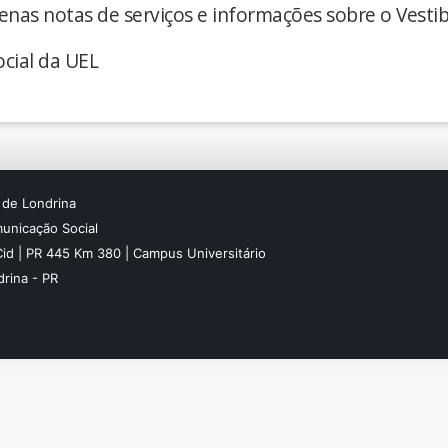
enas notas de serviços e informações sobre o Vestib
cial da UEL
 de Londrina
unicação Social
Cid | PR 445 Km 380 | Campus Universitário
rina - PR