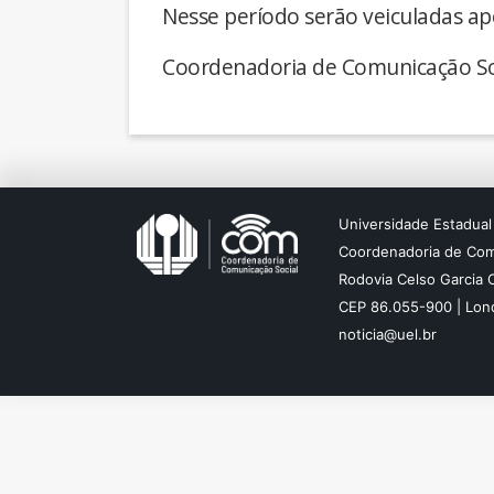
Nesse período serão veiculadas ap
Coordenadoria de Comunicação So
Universidade Estadual
Coordenadoria de Com
Rodovia Celso Garcia 
CEP 86.055-900 | Lond
noticia@uel.br