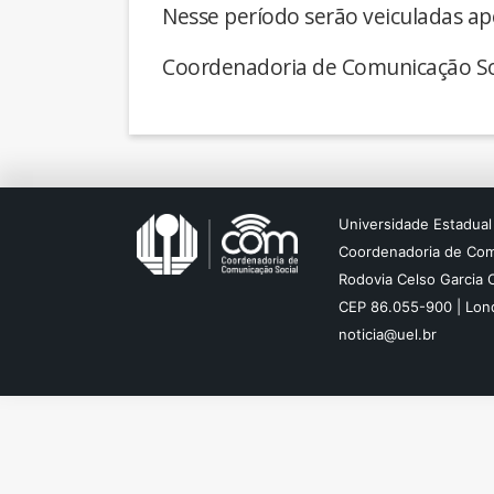
Nesse período serão veiculadas ap
Coordenadoria de Comunicação So
Universidade Estadual
Coordenadoria de Com
Rodovia Celso Garcia 
CEP 86.055-900 | Lond
noticia@uel.br