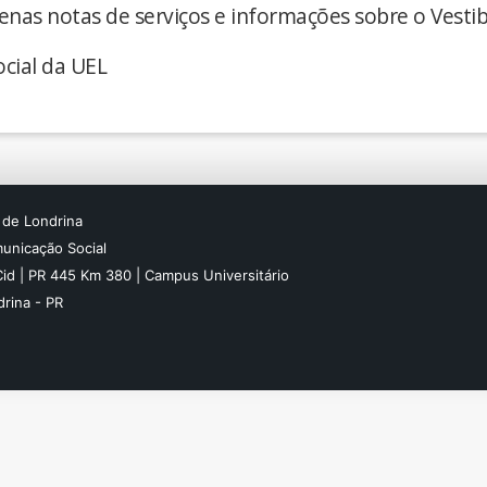
enas notas de serviços e informações sobre o Vestib
cial da UEL
 de Londrina
unicação Social
Cid | PR 445 Km 380 | Campus Universitário
rina - PR