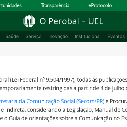
tunidades
Transparência
eProtocolo
O Perobal – UEL
Saúde
Serviço
Inovação
Institucional
Eventos
ral (Lei Federal nº 9.504/1997), todas as publicaçõe
temporariamente restringidas a partir de 4 de julho 
cretaria da Comunicação Social (Secom/PR)
e Procur
 e Indireta, considerando a Legislação, Manual de 
) e o Guia de orientações sobre a Comunicação no E