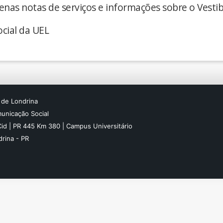
enas notas de serviços e informações sobre o Vestib
cial da UEL
 de Londrina
unicação Social
Cid | PR 445 Km 380 | Campus Universitário
rina - PR