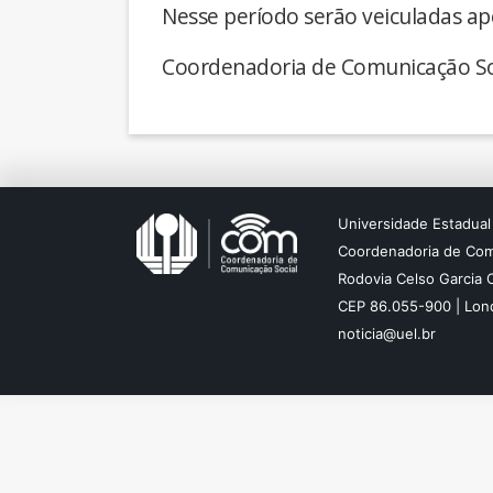
Nesse período serão veiculadas ap
Coordenadoria de Comunicação So
Universidade Estadual
Coordenadoria de Com
Rodovia Celso Garcia 
CEP 86.055-900 | Lond
noticia@uel.br