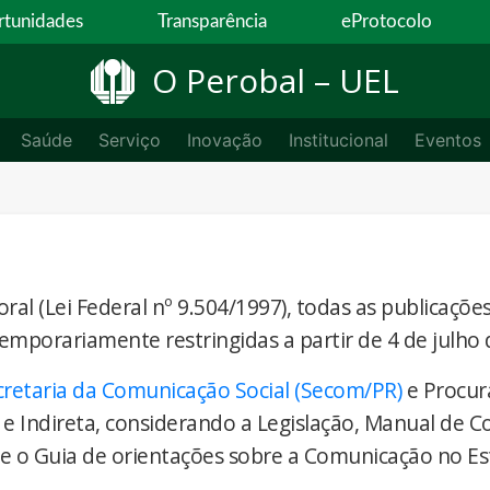
tunidades
Transparência
eProtocolo
O Perobal – UEL
Saúde
Serviço
Inovação
Institucional
Eventos
ral (Lei Federal nº 9.504/1997), todas as publicaçõe
temporariamente restringidas a partir de 4 de julho 
cretaria da Comunicação Social (Secom/PR)
e Procur
 e Indireta, considerando a Legislação, Manual de 
) e o Guia de orientações sobre a Comunicação no E