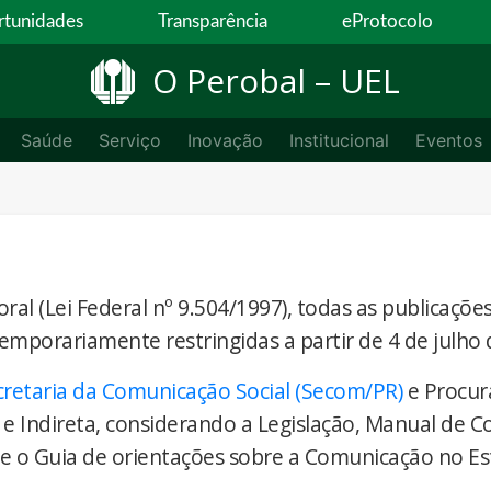
tunidades
Transparência
eProtocolo
O Perobal – UEL
Saúde
Serviço
Inovação
Institucional
Eventos
ral (Lei Federal nº 9.504/1997), todas as publicaçõe
temporariamente restringidas a partir de 4 de julho 
cretaria da Comunicação Social (Secom/PR)
e Procur
 e Indireta, considerando a Legislação, Manual de 
) e o Guia de orientações sobre a Comunicação no E