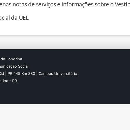
enas notas de serviços e informações sobre o Vestib
cial da UEL
 de Londrina
unicação Social
Cid | PR 445 Km 380 | Campus Universitário
rina - PR