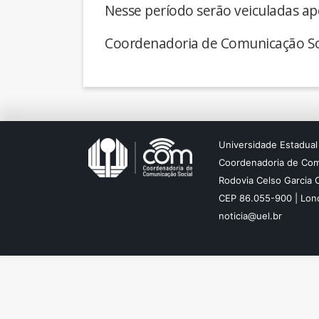
Nesse período serão veiculadas ap
Coordenadoria de Comunicação So
Universidade Estadual
Coordenadoria de Com
Rodovia Celso Garcia 
CEP 86.055-900 | Lond
noticia@uel.br