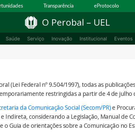
tunidades
Transparência
eProtocolo
O Perobal – UEL
Saúde
Serviço
Inovação
Institucional
Eventos
ral (Lei Federal nº 9.504/1997), todas as publicaçõe
temporariamente restringidas a partir de 4 de julho 
cretaria da Comunicação Social (Secom/PR)
e Procur
 e Indireta, considerando a Legislação, Manual de 
) e o Guia de orientações sobre a Comunicação no E