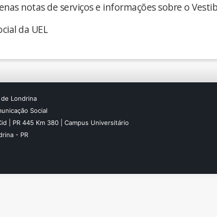
enas notas de serviços e informações sobre o Vestib
cial da UEL
 de Londrina
unicação Social
Cid | PR 445 Km 380 | Campus Universitário
rina - PR