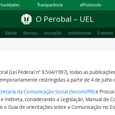
tunidades
Transparência
eProtocolo
O Perobal – UEL
Saúde
Serviço
Inovação
Institucional
Eventos
ral (Lei Federal nº 9.504/1997), todas as publicaçõe
temporariamente restringidas a partir de 4 de julho 
cretaria da Comunicação Social (Secom/PR)
e Procur
 e Indireta, considerando a Legislação, Manual de 
) e o Guia de orientações sobre a Comunicação no E