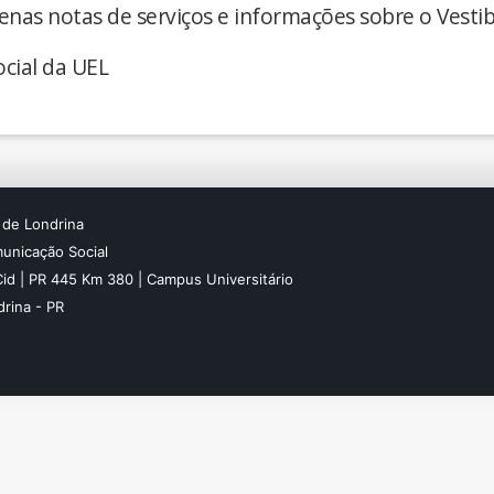
enas notas de serviços e informações sobre o Vestib
cial da UEL
 de Londrina
unicação Social
Cid | PR 445 Km 380 | Campus Universitário
rina - PR