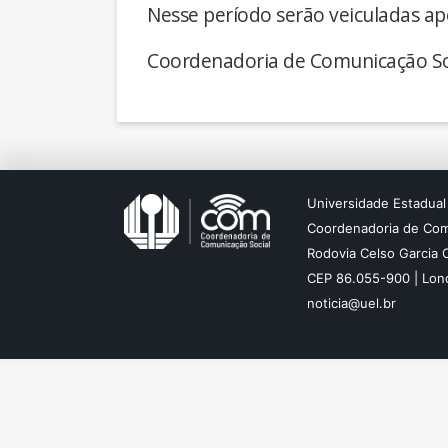
Nesse período serão veiculadas ap
Coordenadoria de Comunicação So
Universidade Estadual
Coordenadoria de Com
Rodovia Celso Garcia 
CEP 86.055-900 | Lond
noticia@uel.br