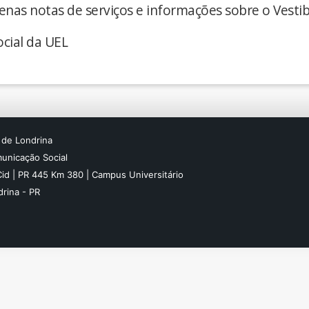
enas notas de serviços e informações sobre o Vestib
cial da UEL
 de Londrina
unicação Social
Cid | PR 445 Km 380 | Campus Universitário
rina - PR