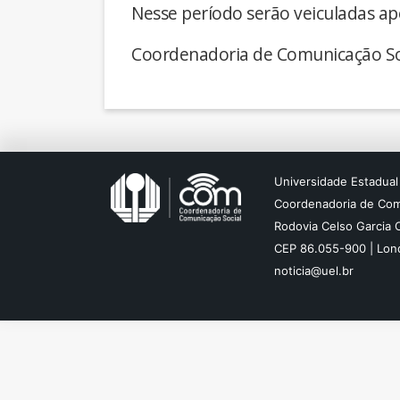
Nesse período serão veiculadas ap
Coordenadoria de Comunicação So
Universidade Estadual
Coordenadoria de Com
Rodovia Celso Garcia 
CEP 86.055-900 | Lond
noticia@uel.br