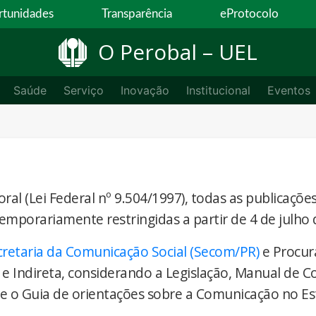
tunidades
Transparência
eProtocolo
O Perobal – UEL
Saúde
Serviço
Inovação
Institucional
Eventos
ral (Lei Federal nº 9.504/1997), todas as publicaçõe
temporariamente restringidas a partir de 4 de julho 
cretaria da Comunicação Social (Secom/PR)
e Procur
 e Indireta, considerando a Legislação, Manual de 
) e o Guia de orientações sobre a Comunicação no E