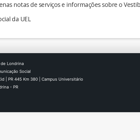
enas notas de serviços e informações sobre o Vestib
cial da UEL
 de Londrina
unicação Social
Cid | PR 445 Km 380 | Campus Universitário
rina - PR