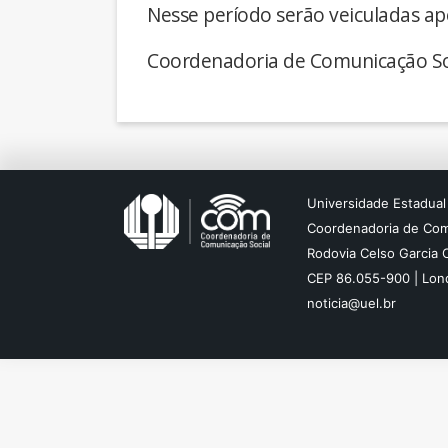
Nesse período serão veiculadas ap
Coordenadoria de Comunicação So
Universidade Estadual
Coordenadoria de Com
Rodovia Celso Garcia 
CEP 86.055-900 | Lond
noticia@uel.br