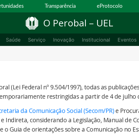
tunidades
Transparência
eProtocolo
O Perobal – UEL
Saúde
Serviço
Inovação
Institucional
Eventos
ral (Lei Federal nº 9.504/1997), todas as publicaçõe
temporariamente restringidas a partir de 4 de julho 
cretaria da Comunicação Social (Secom/PR)
e Procur
 e Indireta, considerando a Legislação, Manual de 
) e o Guia de orientações sobre a Comunicação no E