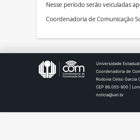
Nesse período serão veiculadas ap
Coordenadoria de Comunicação So
Universidade Estadual
Coordenadoria de Com
Rodovia Celso Garcia 
CEP 86.055-900 | Lond
noticia@uel.br