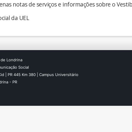
enas notas de serviços e informações sobre o Vestib
cial da UEL
 de Londrina
unicação Social
Cid | PR 445 Km 380 | Campus Universitário
rina - PR