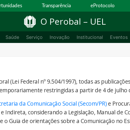
tunidades
Transparência
eProtocolo
O Perobal – UEL
Saúde
Serviço
Inovação
Institucional
Eventos
ral (Lei Federal nº 9.504/1997), todas as publicaçõe
temporariamente restringidas a partir de 4 de julho 
cretaria da Comunicação Social (Secom/PR)
e Procur
 e Indireta, considerando a Legislação, Manual de 
) e o Guia de orientações sobre a Comunicação no E