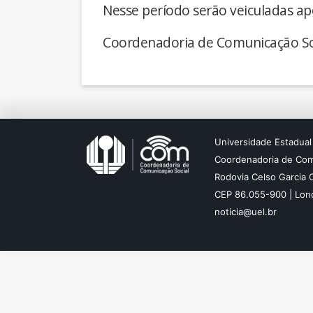
Nesse período serão veiculadas ap
Coordenadoria de Comunicação So
Universidade Estadual
Coordenadoria de Com
Rodovia Celso Garcia 
CEP 86.055-900 | Lond
noticia@uel.br