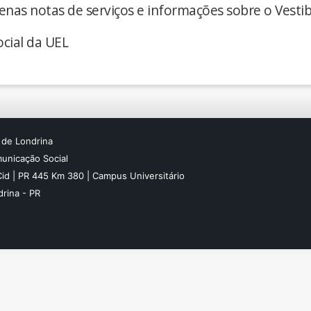
enas notas de serviços e informações sobre o Vestib
cial da UEL
 de Londrina
unicação Social
Cid | PR 445 Km 380 | Campus Universitário
rina - PR