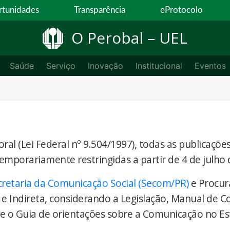
tunidades
Transparência
eProtocolo
O Perobal – UEL
Saúde
Serviço
Inovação
Institucional
Eventos
ral (Lei Federal nº 9.504/1997), todas as publicaçõe
temporariamente restringidas a partir de 4 de julho 
cretaria da Comunicação Social (Secom/PR)
e Procur
 e Indireta, considerando a Legislação, Manual de 
) e o Guia de orientações sobre a Comunicação no E