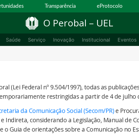
tunidades
Transparência
eProtocolo
O Perobal – UEL
Saúde
Serviço
Inovação
Institucional
Eventos
ral (Lei Federal nº 9.504/1997), todas as publicaçõe
temporariamente restringidas a partir de 4 de julho 
cretaria da Comunicação Social (Secom/PR)
e Procur
 e Indireta, considerando a Legislação, Manual de 
) e o Guia de orientações sobre a Comunicação no E