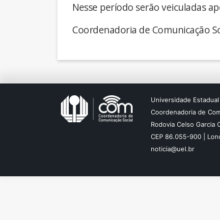
Nesse período serão veiculadas ap
Coordenadoria de Comunicação So
Universidade Estadual
Coordenadoria de Com
Rodovia Celso Garcia 
CEP 86.055-900 | Lond
noticia@uel.br