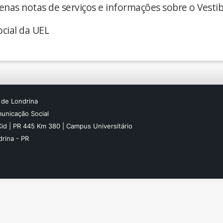
enas notas de serviços e informações sobre o Vestib
cial da UEL
 de Londrina
unicação Social
Cid | PR 445 Km 380 | Campus Universitário
rina - PR