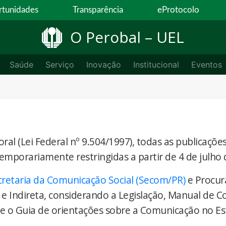
tunidades
Transparência
eProtocolo
O Perobal – UEL
Saúde
Serviço
Inovação
Institucional
Eventos
ral (Lei Federal nº 9.504/1997), todas as publicaçõe
temporariamente restringidas a partir de 4 de julho 
cretaria da Comunicação Social (Secom/PR)
e Procur
 e Indireta, considerando a Legislação, Manual de 
) e o Guia de orientações sobre a Comunicação no E