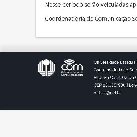
Nesse período serão veiculadas ap
Coordenadoria de Comunicação So
Universidade Estadual
Coordenadoria de Com
Rodovia Celso Garcia 
CEP 86.055-900 | Lond
noticia@uel.br