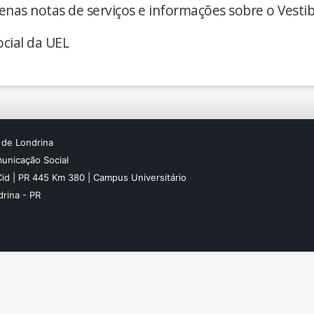
enas notas de serviços e informações sobre o Vestib
cial da UEL
 de Londrina
unicação Social
Cid | PR 445 Km 380 | Campus Universitário
rina - PR