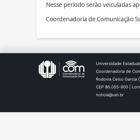
Nesse período serão veiculadas ap
Coordenadoria de Comunicação So
Universidade Estadual
Coordenadoria de Com
Rodovia Celso Garcia 
CEP 86.055-900 | Lond
noticia@uel.br