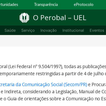
tunidades
Transparência
eProtocolo
O Perobal – UEL
Saúde
Serviço
Inovação
Institucional
Eventos
ral (Lei Federal nº 9.504/1997), todas as publicaçõe
temporariamente restringidas a partir de 4 de julho 
cretaria da Comunicação Social (Secom/PR)
e Procur
 e Indireta, considerando a Legislação, Manual de 
) e o Guia de orientações sobre a Comunicação no E