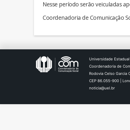
Nesse período serão veiculadas ap
Coordenadoria de Comunicação So
Universidade Estadual
Coordenadoria de Com
Rodovia Celso Garcia 
CEP 86.055-900 | Lond
noticia@uel.br