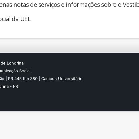
enas notas de serviços e informações sobre o Vestib
cial da UEL
 de Londrina
unicação Social
Cid | PR 445 Km 380 | Campus Universitário
rina - PR