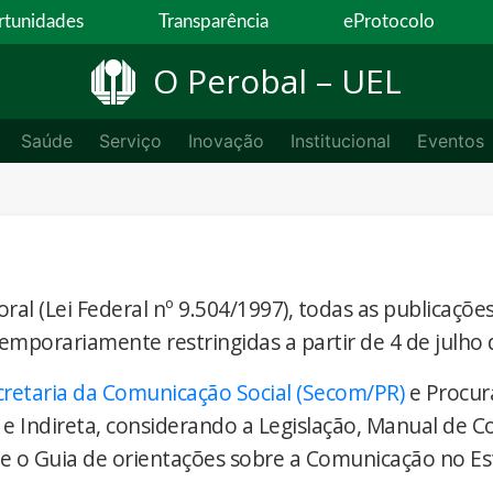
tunidades
Transparência
eProtocolo
O Perobal – UEL
Saúde
Serviço
Inovação
Institucional
Eventos
ral (Lei Federal nº 9.504/1997), todas as publicaçõe
temporariamente restringidas a partir de 4 de julho 
cretaria da Comunicação Social (Secom/PR)
e Procur
 e Indireta, considerando a Legislação, Manual de 
) e o Guia de orientações sobre a Comunicação no E