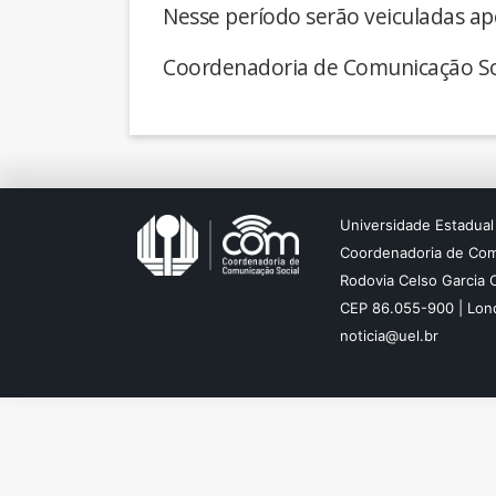
Nesse período serão veiculadas ap
Coordenadoria de Comunicação So
Universidade Estadual
Coordenadoria de Com
Rodovia Celso Garcia 
CEP 86.055-900 | Lond
noticia@uel.br