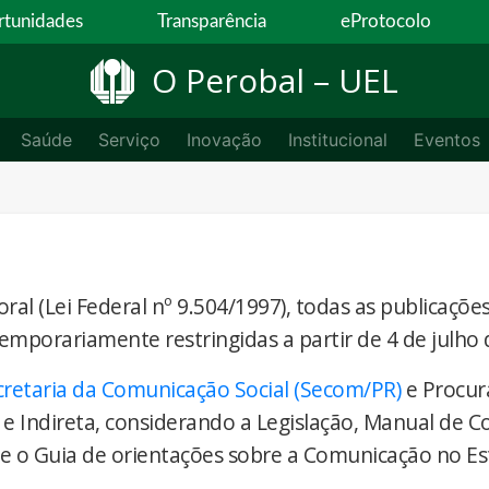
tunidades
Transparência
eProtocolo
O Perobal – UEL
Saúde
Serviço
Inovação
Institucional
Eventos
ral (Lei Federal nº 9.504/1997), todas as publicaçõe
temporariamente restringidas a partir de 4 de julho 
cretaria da Comunicação Social (Secom/PR)
e Procur
 e Indireta, considerando a Legislação, Manual de 
) e o Guia de orientações sobre a Comunicação no E