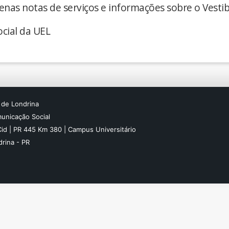
enas notas de serviços e informações sobre o Vestib
cial da UEL
 de Londrina
unicação Social
Cid | PR 445 Km 380 | Campus Universitário
rina - PR