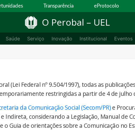
tunidades
Transparência
eProtocolo
O Perobal – UEL
Saúde
Serviço
Inovação
Institucional
Eventos
ral (Lei Federal nº 9.504/1997), todas as publicaçõe
temporariamente restringidas a partir de 4 de julho 
cretaria da Comunicação Social (Secom/PR)
e Procur
 e Indireta, considerando a Legislação, Manual de 
) e o Guia de orientações sobre a Comunicação no E