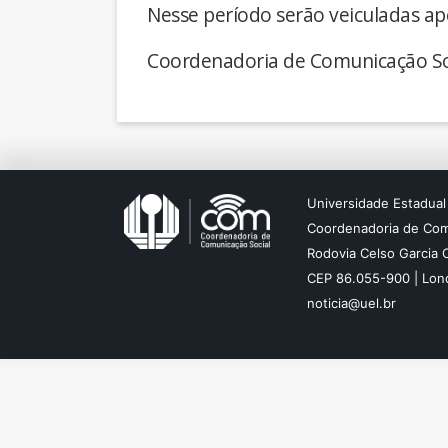
Nesse período serão veiculadas ap
Coordenadoria de Comunicação So
Universidade Estadual
Coordenadoria de Com
Rodovia Celso Garcia 
CEP 86.055-900 | Lond
noticia@uel.br