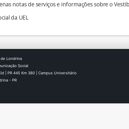
enas notas de serviços e informações sobre o Vestib
cial da UEL
 de Londrina
unicação Social
Cid | PR 445 Km 380 | Campus Universitário
rina - PR