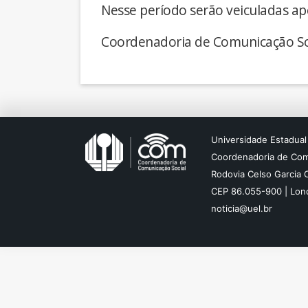
Nesse período serão veiculadas ap
Coordenadoria de Comunicação So
Universidade Estadual
Coordenadoria de Com
Rodovia Celso Garcia 
CEP 86.055-900 | Lond
noticia@uel.br