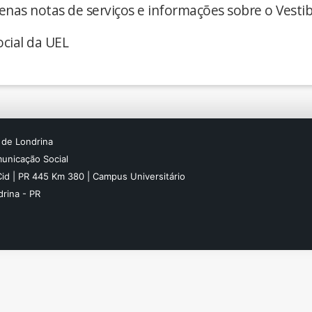
enas notas de serviços e informações sobre o Vestib
cial da UEL
 de Londrina
unicação Social
Cid | PR 445 Km 380 | Campus Universitário
rina - PR