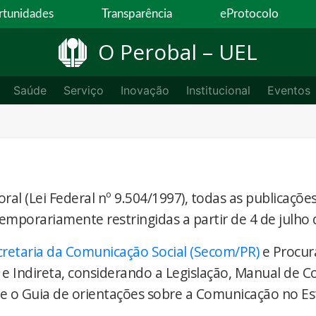
tunidades
Transparência
eProtocolo
O Perobal – UEL
Saúde
Serviço
Inovação
Institucional
Eventos
ral (Lei Federal nº 9.504/1997), todas as publicaçõe
temporariamente restringidas a partir de 4 de julho 
cretaria da Comunicação Social (Secom/PR)
e Procur
 e Indireta, considerando a Legislação, Manual de 
) e o Guia de orientações sobre a Comunicação no E