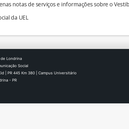
enas notas de serviços e informações sobre o Vestib
cial da UEL
 de Londrina
unicação Social
Cid | PR 445 Km 380 | Campus Universitário
rina - PR