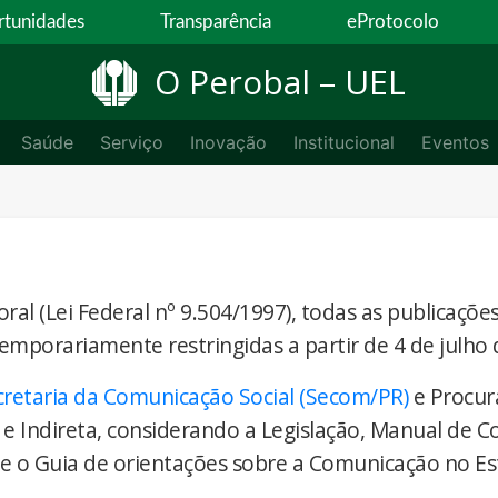
tunidades
Transparência
eProtocolo
O Perobal – UEL
Saúde
Serviço
Inovação
Institucional
Eventos
ral (Lei Federal nº 9.504/1997), todas as publicaçõe
temporariamente restringidas a partir de 4 de julho 
cretaria da Comunicação Social (Secom/PR)
e Procur
 e Indireta, considerando a Legislação, Manual de 
) e o Guia de orientações sobre a Comunicação no E