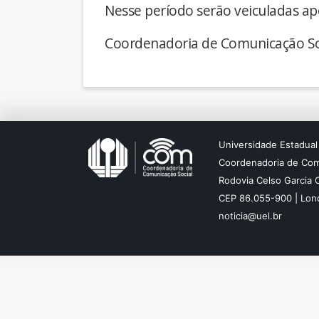
Nesse período serão veiculadas ap
Coordenadoria de Comunicação So
Universidade Estadual
Coordenadoria de Com
Rodovia Celso Garcia 
CEP 86.055-900 | Lond
noticia@uel.br