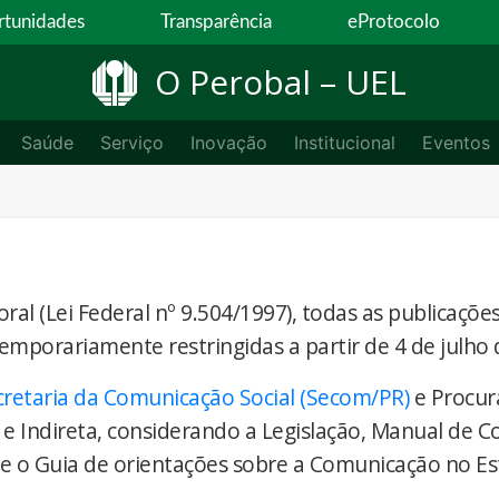
tunidades
Transparência
eProtocolo
O Perobal – UEL
Saúde
Serviço
Inovação
Institucional
Eventos
ral (Lei Federal nº 9.504/1997), todas as publicaçõe
temporariamente restringidas a partir de 4 de julho 
cretaria da Comunicação Social (Secom/PR)
e Procur
 e Indireta, considerando a Legislação, Manual de 
) e o Guia de orientações sobre a Comunicação no E