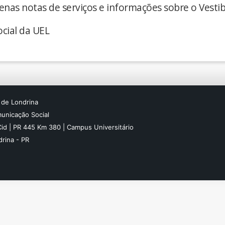
enas notas de serviços e informações sobre o Vestib
cial da UEL
 de Londrina
unicação Social
Cid | PR 445 Km 380 | Campus Universitário
rina - PR