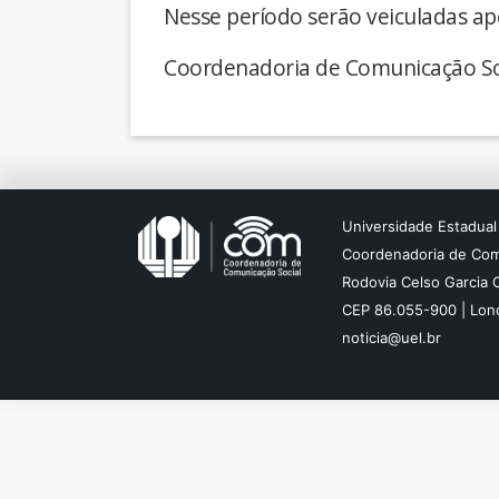
Nesse período serão veiculadas ap
Coordenadoria de Comunicação So
Universidade Estadual
Coordenadoria de Com
Rodovia Celso Garcia 
CEP 86.055-900 | Lond
noticia@uel.br