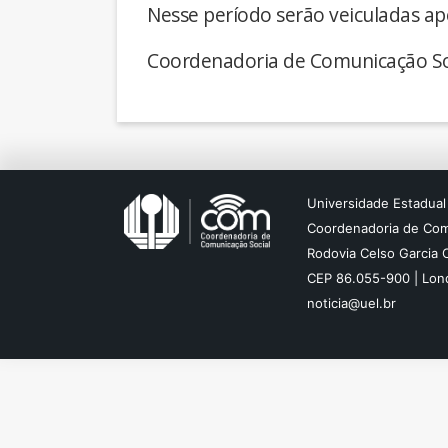
Nesse período serão veiculadas ap
Coordenadoria de Comunicação So
Universidade Estadual
Coordenadoria de Com
Rodovia Celso Garcia 
CEP 86.055-900 | Lond
noticia@uel.br