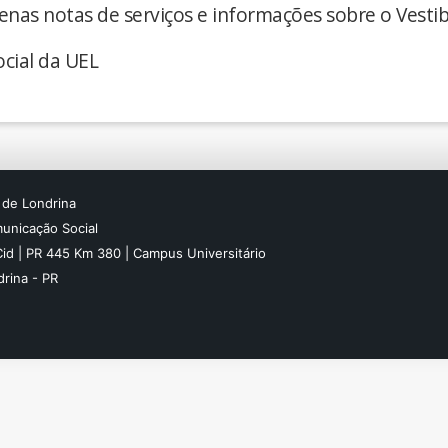
enas notas de serviços e informações sobre o Vestib
cial da UEL
 de Londrina
unicação Social
Cid | PR 445 Km 380 | Campus Universitário
rina - PR