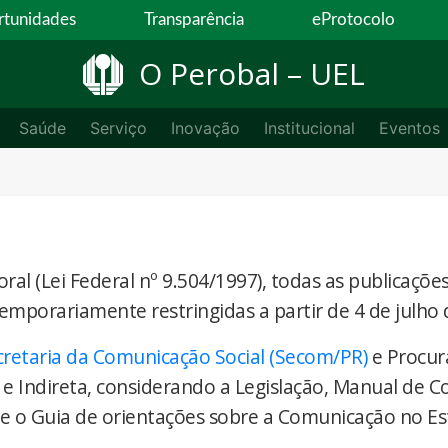
tunidades
Transparência
eProtocolo
O Perobal – UEL
Saúde
Serviço
Inovação
Institucional
Eventos
ral (Lei Federal nº 9.504/1997), todas as publicaçõe
temporariamente restringidas a partir de 4 de julho 
cretaria da Comunicação Social (Secom/PR)
e Procur
 e Indireta, considerando a Legislação, Manual de 
) e o Guia de orientações sobre a Comunicação no E