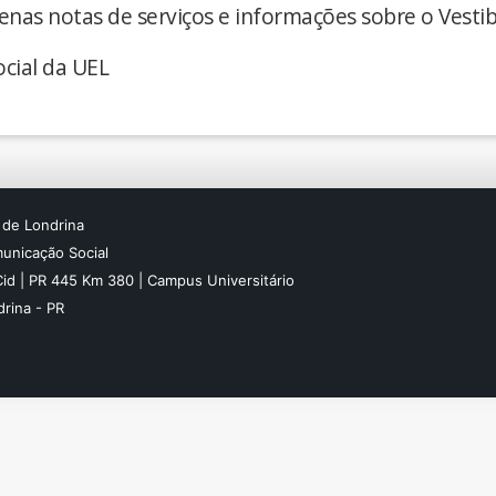
enas notas de serviços e informações sobre o Vestib
cial da UEL
 de Londrina
unicação Social
Cid | PR 445 Km 380 | Campus Universitário
rina - PR