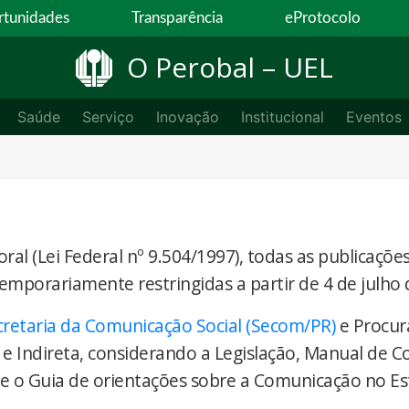
tunidades
Transparência
eProtocolo
O Perobal – UEL
Saúde
Serviço
Inovação
Institucional
Eventos
ral (Lei Federal nº 9.504/1997), todas as publicaçõe
temporariamente restringidas a partir de 4 de julho 
cretaria da Comunicação Social (Secom/PR)
e Procur
 e Indireta, considerando a Legislação, Manual de 
) e o Guia de orientações sobre a Comunicação no E