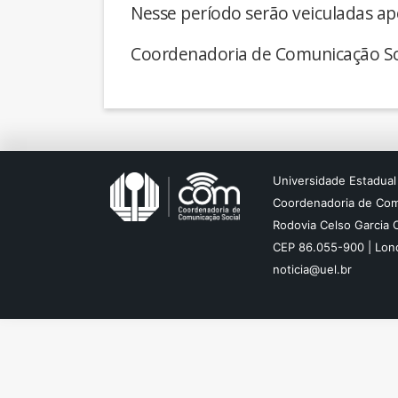
Nesse período serão veiculadas ap
Coordenadoria de Comunicação So
Universidade Estadual
Coordenadoria de Com
Rodovia Celso Garcia 
CEP 86.055-900 | Lond
noticia@uel.br