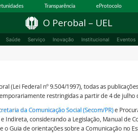
tunidades
Transparência
eProtocolo
O Perobal – UEL
Saúde
Serviço
Inovação
Institucional
Eventos
ral (Lei Federal nº 9.504/1997), todas as publicaçõe
temporariamente restringidas a partir de 4 de julho 
cretaria da Comunicação Social (Secom/PR)
e Procur
 e Indireta, considerando a Legislação, Manual de 
) e o Guia de orientações sobre a Comunicação no E