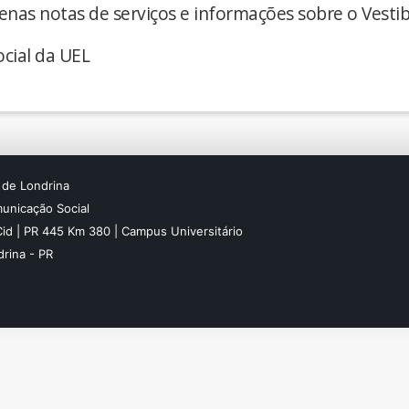
enas notas de serviços e informações sobre o Vestib
cial da UEL
 de Londrina
unicação Social
Cid | PR 445 Km 380 | Campus Universitário
rina - PR