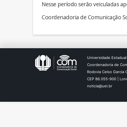
Nesse período serão veiculadas ap
Coordenadoria de Comunicação So
Universidade Estadual
Coordenadoria de Com
Rodovia Celso Garcia 
CEP 86.055-900 | Lond
noticia@uel.br