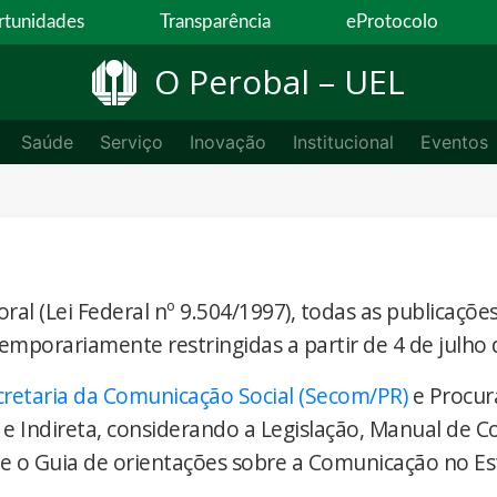
tunidades
Transparência
eProtocolo
O Perobal – UEL
Saúde
Serviço
Inovação
Institucional
Eventos
ral (Lei Federal nº 9.504/1997), todas as publicaçõe
temporariamente restringidas a partir de 4 de julho 
cretaria da Comunicação Social (Secom/PR)
e Procur
 e Indireta, considerando a Legislação, Manual de 
) e o Guia de orientações sobre a Comunicação no E