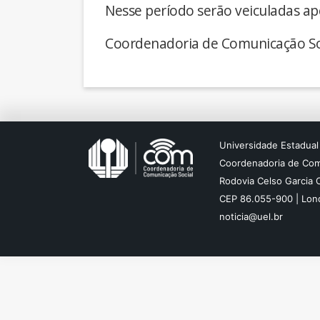
Nesse período serão veiculadas ap
Coordenadoria de Comunicação So
Universidade Estadual
Coordenadoria de Com
Rodovia Celso Garcia 
CEP 86.055-900 | Lond
noticia@uel.br