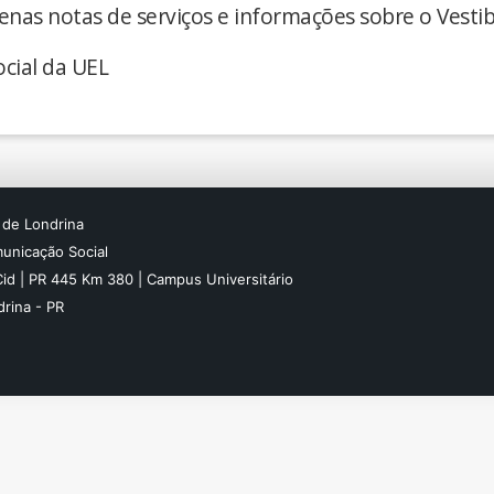
enas notas de serviços e informações sobre o Vestib
cial da UEL
 de Londrina
unicação Social
Cid | PR 445 Km 380 | Campus Universitário
rina - PR