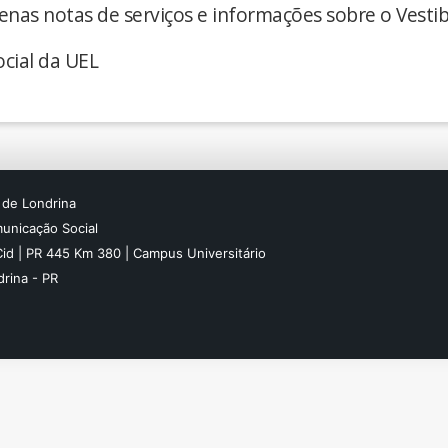
enas notas de serviços e informações sobre o Vestib
cial da UEL
 de Londrina
unicação Social
Cid | PR 445 Km 380 | Campus Universitário
rina - PR