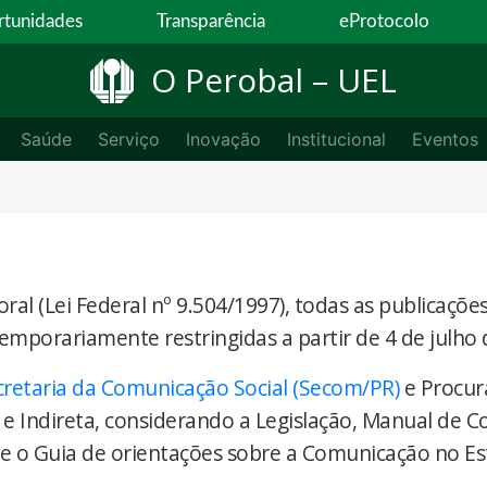
tunidades
Transparência
eProtocolo
O Perobal – UEL
Saúde
Serviço
Inovação
Institucional
Eventos
ral (Lei Federal nº 9.504/1997), todas as publicaçõe
temporariamente restringidas a partir de 4 de julho 
cretaria da Comunicação Social (Secom/PR)
e Procur
 e Indireta, considerando a Legislação, Manual de 
) e o Guia de orientações sobre a Comunicação no E