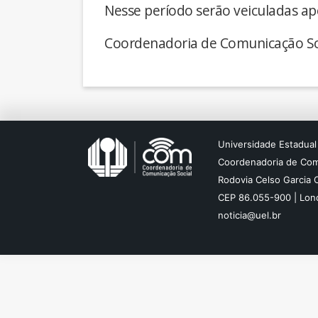
Nesse período serão veiculadas ap
Coordenadoria de Comunicação So
Universidade Estadual
Coordenadoria de Com
Rodovia Celso Garcia 
CEP 86.055-900 | Lond
noticia@uel.br