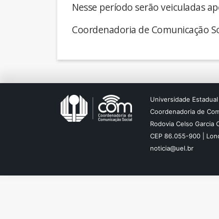
Nesse período serão veiculadas ap
Coordenadoria de Comunicação So
Universidade Estadual
Coordenadoria de Com
Rodovia Celso Garcia 
CEP 86.055-900 | Lond
noticia@uel.br