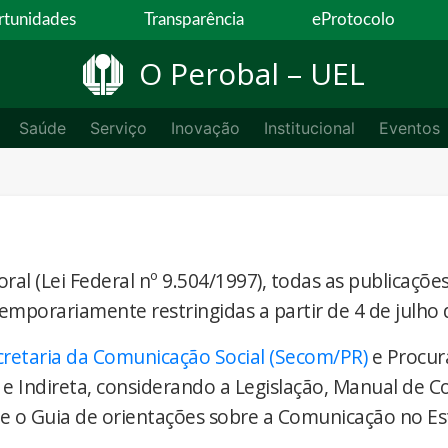
tunidades
Transparência
eProtocolo
O Perobal – UEL
Saúde
Serviço
Inovação
Institucional
Eventos
ral (Lei Federal nº 9.504/1997), todas as publicaçõe
temporariamente restringidas a partir de 4 de julho 
cretaria da Comunicação Social (Secom/PR)
e Procur
 e Indireta, considerando a Legislação, Manual de 
) e o Guia de orientações sobre a Comunicação no E