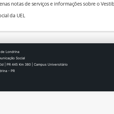
enas notas de serviços e informações sobre o Vestib
cial da UEL
 de Londrina
unicação Social
Cid | PR 445 Km 380 | Campus Universitário
rina - PR