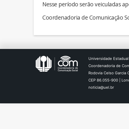
Nesse período serão veiculadas ap
Coordenadoria de Comunicação So
Universidade Estadual
Coordenadoria de Com
Rodovia Celso Garcia 
CEP 86.055-900 | Lond
noticia@uel.br