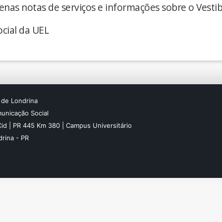
enas notas de serviços e informações sobre o Vestib
cial da UEL
 de Londrina
unicação Social
Cid | PR 445 Km 380 | Campus Universitário
rina - PR