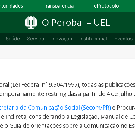
tunidades
Transparência
eProtocolo
O Perobal – UEL
Saúde
Serviço
Inovação
Institucional
Eventos
ral (Lei Federal nº 9.504/1997), todas as publicaçõe
temporariamente restringidas a partir de 4 de julho 
cretaria da Comunicação Social (Secom/PR)
e Procur
 e Indireta, considerando a Legislação, Manual de 
) e o Guia de orientações sobre a Comunicação no E