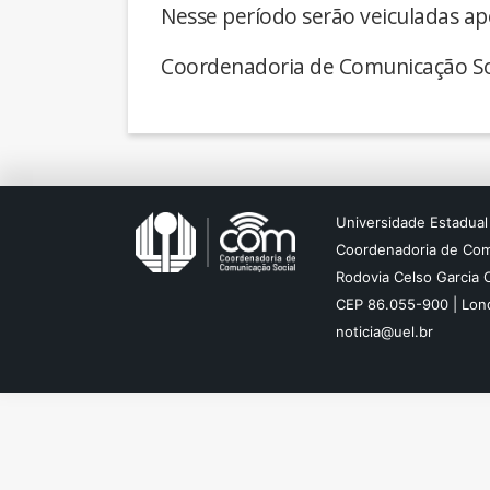
Nesse período serão veiculadas ap
Coordenadoria de Comunicação So
Universidade Estadual
Coordenadoria de Com
Rodovia Celso Garcia 
CEP 86.055-900 | Lond
noticia@uel.br