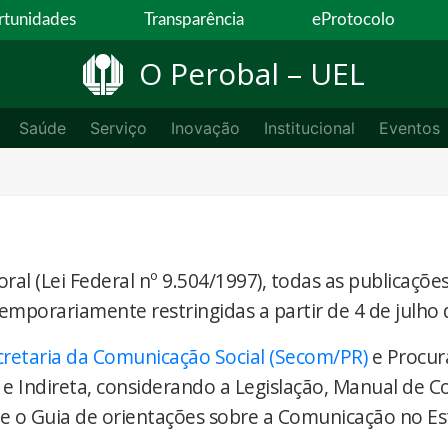
tunidades
Transparência
eProtocolo
O Perobal – UEL
Saúde
Serviço
Inovação
Institucional
Eventos
ral (Lei Federal nº 9.504/1997), todas as publicaçõe
temporariamente restringidas a partir de 4 de julho 
cretaria da Comunicação Social (Secom/PR)
e Procur
 e Indireta, considerando a Legislação, Manual de 
) e o Guia de orientações sobre a Comunicação no E