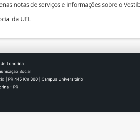
enas notas de serviços e informações sobre o Vestib
cial da UEL
 de Londrina
unicação Social
Cid | PR 445 Km 380 | Campus Universitário
rina - PR