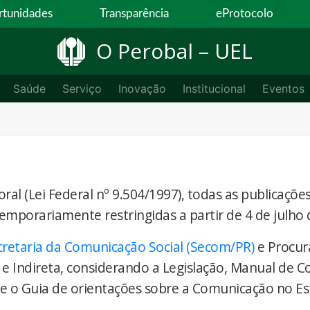
tunidades
Transparência
eProtocolo
O Perobal – UEL
Saúde
Serviço
Inovação
Institucional
Eventos
ral (Lei Federal nº 9.504/1997), todas as publicaçõe
temporariamente restringidas a partir de 4 de julho 
cretaria da Comunicação Social (Secom/PR)
e Procur
 e Indireta, considerando a Legislação, Manual de 
) e o Guia de orientações sobre a Comunicação no E