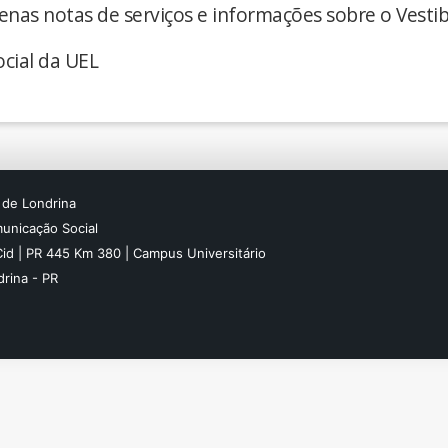
enas notas de serviços e informações sobre o Vestib
cial da UEL
 de Londrina
unicação Social
Cid | PR 445 Km 380 | Campus Universitário
rina - PR