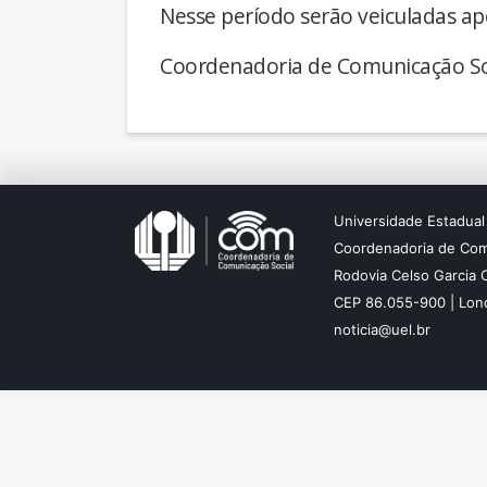
Nesse período serão veiculadas ap
Coordenadoria de Comunicação So
Universidade Estadual
Coordenadoria de Com
Rodovia Celso Garcia 
CEP 86.055-900 | Lond
noticia@uel.br