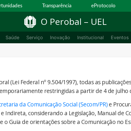
tunidades
Transparência
eProtocolo
O Perobal – UEL
Saúde
Serviço
Inovação
Institucional
Eventos
ral (Lei Federal nº 9.504/1997), todas as publicaçõe
temporariamente restringidas a partir de 4 de julho 
cretaria da Comunicação Social (Secom/PR)
e Procur
 e Indireta, considerando a Legislação, Manual de 
) e o Guia de orientações sobre a Comunicação no E