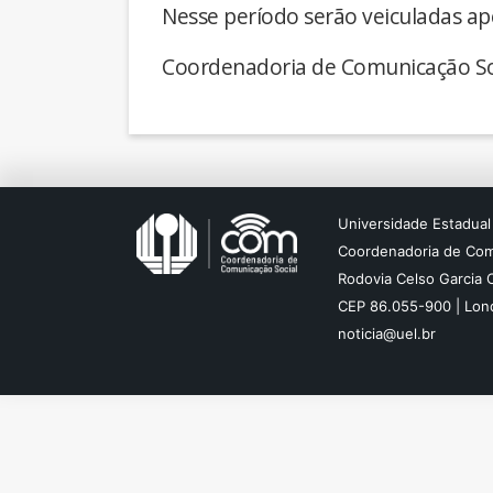
Nesse período serão veiculadas ap
Coordenadoria de Comunicação So
Universidade Estadual
Coordenadoria de Com
Rodovia Celso Garcia 
CEP 86.055-900 | Lond
noticia@uel.br