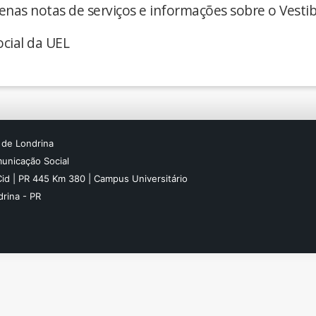
enas notas de serviços e informações sobre o Vestib
cial da UEL
 de Londrina
unicação Social
Cid | PR 445 Km 380 | Campus Universitário
rina - PR