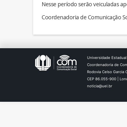
Nesse período serão veiculadas ap
Coordenadoria de Comunicação So
Universidade Estadual
Coordenadoria de Com
Rodovia Celso Garcia 
CEP 86.055-900 | Lond
noticia@uel.br