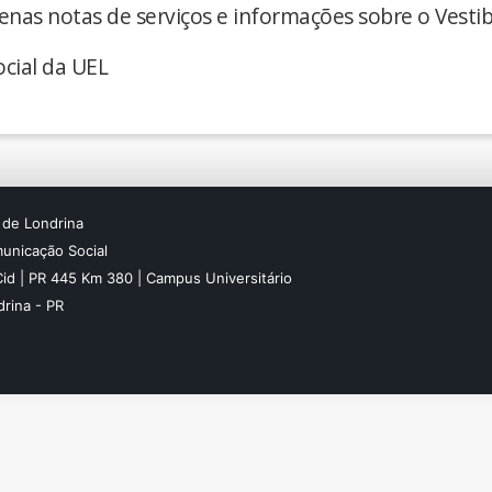
enas notas de serviços e informações sobre o Vestib
cial da UEL
 de Londrina
unicação Social
Cid | PR 445 Km 380 | Campus Universitário
rina - PR