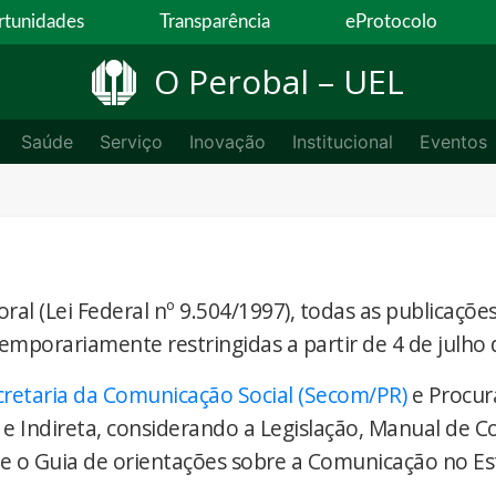
tunidades
Transparência
eProtocolo
O Perobal – UEL
Saúde
Serviço
Inovação
Institucional
Eventos
ral (Lei Federal nº 9.504/1997), todas as publicaçõe
temporariamente restringidas a partir de 4 de julho 
cretaria da Comunicação Social (Secom/PR)
e Procur
 e Indireta, considerando a Legislação, Manual de 
) e o Guia de orientações sobre a Comunicação no E