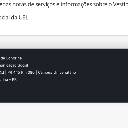
enas notas de serviços e informações sobre o Vestib
cial da UEL
 de Londrina
unicação Social
Cid | PR 445 Km 380 | Campus Universitário
rina - PR