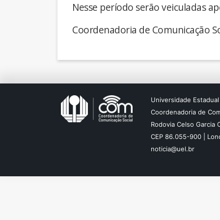
Nesse período serão veiculadas ap
Coordenadoria de Comunicação So
Universidade Estadual
Coordenadoria de Com
Rodovia Celso Garcia 
CEP 86.055-900 | Lond
noticia@uel.br