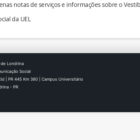
enas notas de serviços e informações sobre o Vestib
cial da UEL
 de Londrina
unicação Social
Cid | PR 445 Km 380 | Campus Universitário
rina - PR