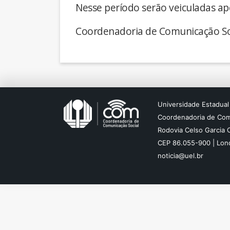
Nesse período serão veiculadas ap
Coordenadoria de Comunicação So
Universidade Estadual
Coordenadoria de Com
Rodovia Celso Garcia 
CEP 86.055-900 | Lond
noticia@uel.br