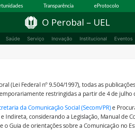
tunidades
Transparência
eProtocolo
O Perobal – UEL
Saúde
Serviço
Inovação
Institucional
Eventos
ral (Lei Federal nº 9.504/1997), todas as publicaçõe
temporariamente restringidas a partir de 4 de julho 
cretaria da Comunicação Social (Secom/PR)
e Procur
 e Indireta, considerando a Legislação, Manual de 
) e o Guia de orientações sobre a Comunicação no E