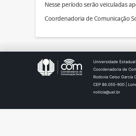
Nesse período serão veiculadas ap
Coordenadoria de Comunicação So
Universidade Estadual
Coordenadoria de Com
Rodovia Celso Garcia 
CEP 86.055-900 | Lond
noticia@uel.br