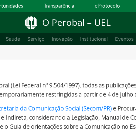
tunidades
Transparência
eProtocolo
O Perobal – UEL
Saúde
Serviço
Inovação
Institucional
Eventos
ral (Lei Federal nº 9.504/1997), todas as publicaçõe
temporariamente restringidas a partir de 4 de julho 
cretaria da Comunicação Social (Secom/PR)
e Procur
 e Indireta, considerando a Legislação, Manual de 
) e o Guia de orientações sobre a Comunicação no E