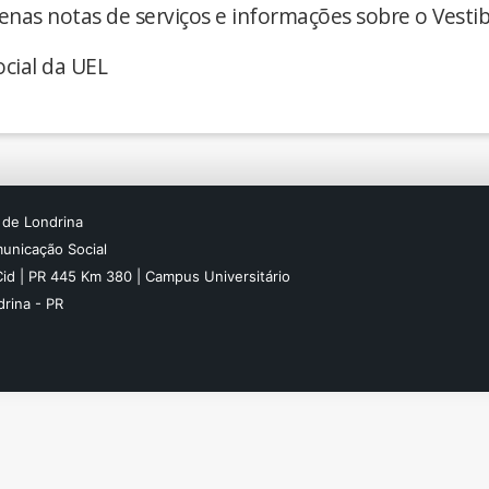
enas notas de serviços e informações sobre o Vestib
cial da UEL
 de Londrina
unicação Social
Cid | PR 445 Km 380 | Campus Universitário
rina - PR