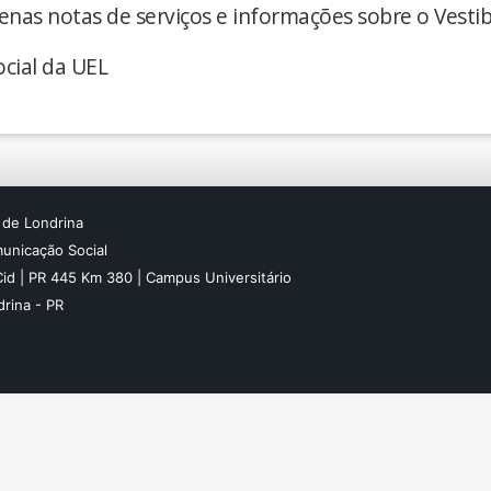
enas notas de serviços e informações sobre o Vestib
cial da UEL
 de Londrina
unicação Social
Cid | PR 445 Km 380 | Campus Universitário
rina - PR