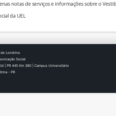
enas notas de serviços e informações sobre o Vestib
cial da UEL
 de Londrina
unicação Social
Cid | PR 445 Km 380 | Campus Universitário
rina - PR