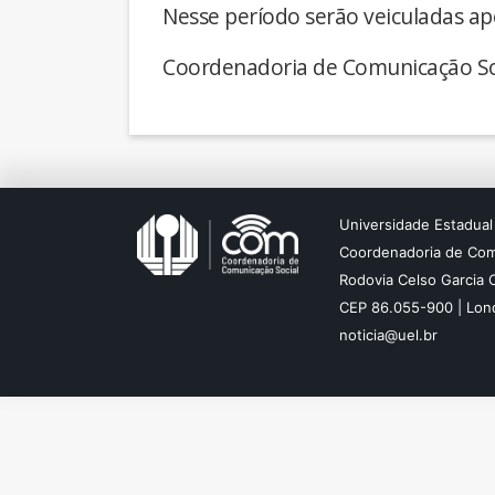
Nesse período serão veiculadas ap
Coordenadoria de Comunicação So
Universidade Estadual
Coordenadoria de Com
Rodovia Celso Garcia 
CEP 86.055-900 | Lond
noticia@uel.br