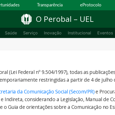
tunidades
Transparência
eProtocolo
O Perobal – UEL
Saúde
Serviço
Inovação
Institucional
Eventos
ral (Lei Federal nº 9.504/1997), todas as publicaçõe
temporariamente restringidas a partir de 4 de julho 
cretaria da Comunicação Social (Secom/PR)
e Procur
 e Indireta, considerando a Legislação, Manual de 
) e o Guia de orientações sobre a Comunicação no E