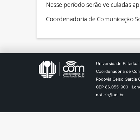
Nesse período serão veiculadas ap
Coordenadoria de Comunicação So
Universidade Estadual
Coordenadoria de Com
Rodovia Celso Garcia 
CEP 86.055-900 | Lond
noticia@uel.br