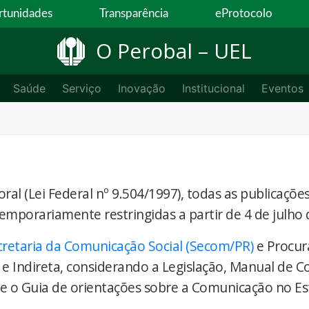
tunidades
Transparência
eProtocolo
O Perobal – UEL
Saúde
Serviço
Inovação
Institucional
Eventos
ral (Lei Federal nº 9.504/1997), todas as publicaçõe
temporariamente restringidas a partir de 4 de julho 
cretaria da Comunicação Social (Secom/PR)
e Procur
 e Indireta, considerando a Legislação, Manual de 
) e o Guia de orientações sobre a Comunicação no E