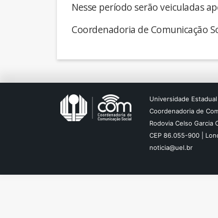
Nesse período serão veiculadas ap
Coordenadoria de Comunicação So
Universidade Estadual
Coordenadoria de Com
Rodovia Celso Garcia 
CEP 86.055-900 | Lond
noticia@uel.br