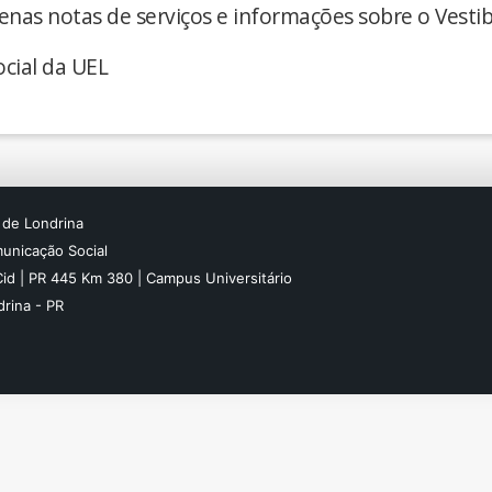
enas notas de serviços e informações sobre o Vestib
cial da UEL
 de Londrina
unicação Social
Cid | PR 445 Km 380 | Campus Universitário
rina - PR