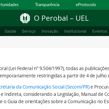
tunidades
Transparência
eProtocolo
O Perobal – UEL
Saúde
Serviço
Inovação
Institucional
Eventos
ral (Lei Federal nº 9.504/1997), todas as publicaçõe
temporariamente restringidas a partir de 4 de julho 
cretaria da Comunicação Social (Secom/PR)
e Procur
 e Indireta, considerando a Legislação, Manual de 
) e o Guia de orientações sobre a Comunicação no E