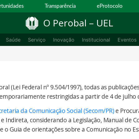
tunidades
Transparência
eProtocolo
O Perobal – UEL
Saúde
Serviço
Inovação
Institucional
Eventos
ral (Lei Federal nº 9.504/1997), todas as publicaçõe
temporariamente restringidas a partir de 4 de julho 
cretaria da Comunicação Social (Secom/PR)
e Procur
 e Indireta, considerando a Legislação, Manual de 
) e o Guia de orientações sobre a Comunicação no E