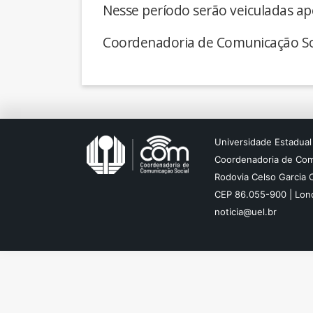
Nesse período serão veiculadas ap
Coordenadoria de Comunicação So
Universidade Estadual
Coordenadoria de Com
Rodovia Celso Garcia 
CEP 86.055-900 | Lond
noticia@uel.br