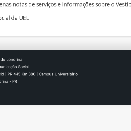
enas notas de serviços e informações sobre o Vestib
cial da UEL
 de Londrina
unicação Social
Cid | PR 445 Km 380 | Campus Universitário
rina - PR