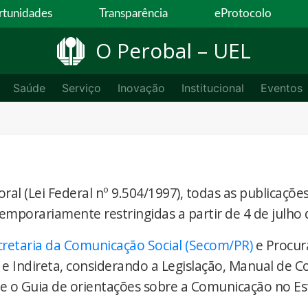
tunidades
Transparência
eProtocolo
O Perobal – UEL
Saúde
Serviço
Inovação
Institucional
Eventos
ral (Lei Federal nº 9.504/1997), todas as publicaçõe
temporariamente restringidas a partir de 4 de julho 
cretaria da Comunicação Social (Secom/PR)
e Procur
 e Indireta, considerando a Legislação, Manual de 
) e o Guia de orientações sobre a Comunicação no E