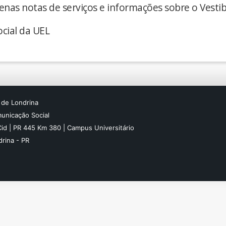
enas notas de serviços e informações sobre o Vestib
cial da UEL
 de Londrina
unicação Social
Cid | PR 445 Km 380 | Campus Universitário
rina - PR