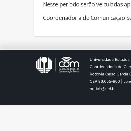
Nesse período serão veiculadas ap
Coordenadoria de Comunicação So
Universidade Estadual
Coordenadoria de Com
Rodovia Celso Garcia 
CEP 86.055-900 | Lond
noticia@uel.br