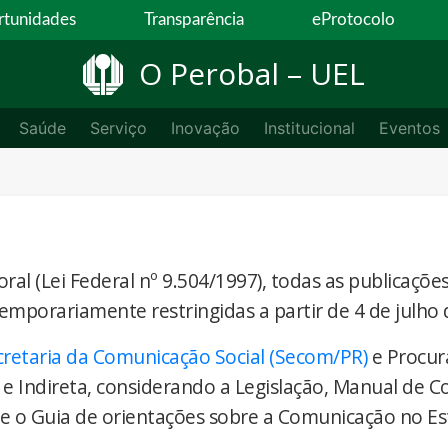
tunidades
Transparência
eProtocolo
O Perobal – UEL
Saúde
Serviço
Inovação
Institucional
Eventos
ral (Lei Federal nº 9.504/1997), todas as publicaçõe
temporariamente restringidas a partir de 4 de julho 
cretaria da Comunicação Social (Secom/PR)
e Procur
 e Indireta, considerando a Legislação, Manual de 
) e o Guia de orientações sobre a Comunicação no E