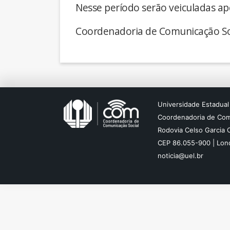
Nesse período serão veiculadas ap
Coordenadoria de Comunicação So
Universidade Estadual
Coordenadoria de Com
Rodovia Celso Garcia 
CEP 86.055-900 | Lond
noticia@uel.br