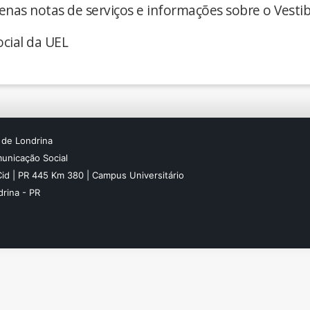
enas notas de serviços e informações sobre o Vestib
cial da UEL
 de Londrina
unicação Social
Cid | PR 445 Km 380 | Campus Universitário
rina - PR