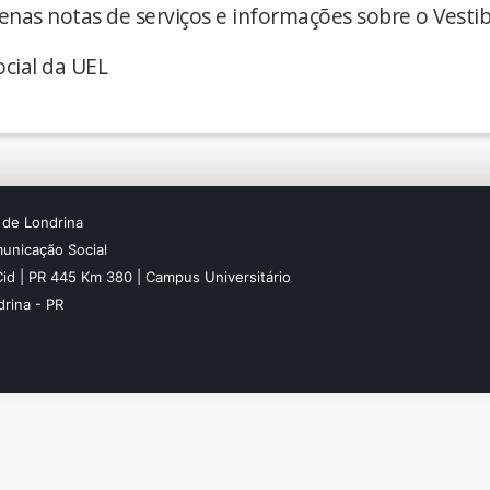
enas notas de serviços e informações sobre o Vestib
cial da UEL
 de Londrina
unicação Social
Cid | PR 445 Km 380 | Campus Universitário
rina - PR