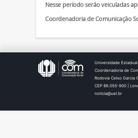
Nesse período serão veiculadas ap
Coordenadoria de Comunicação So
Universidade Estadual
Coordenadoria de Com
Rodovia Celso Garcia 
CEP 86.055-900 | Lond
noticia@uel.br