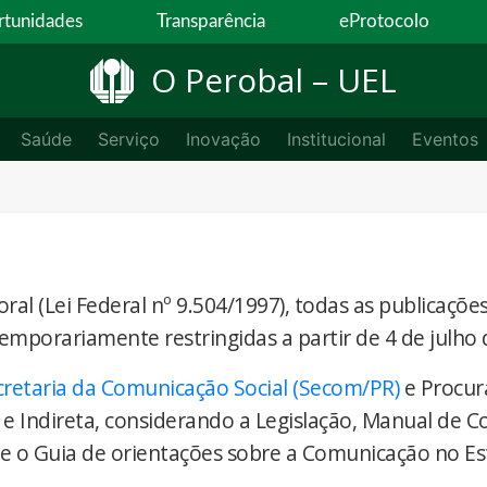
tunidades
Transparência
eProtocolo
O Perobal – UEL
Saúde
Serviço
Inovação
Institucional
Eventos
ral (Lei Federal nº 9.504/1997), todas as publicaçõe
temporariamente restringidas a partir de 4 de julho 
cretaria da Comunicação Social (Secom/PR)
e Procur
 e Indireta, considerando a Legislação, Manual de 
) e o Guia de orientações sobre a Comunicação no E