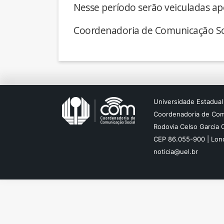
Nesse período serão veiculadas ap
Coordenadoria de Comunicação So
Universidade Estadual
Coordenadoria de Com
Rodovia Celso Garcia 
CEP 86.055-900 | Lond
noticia@uel.br