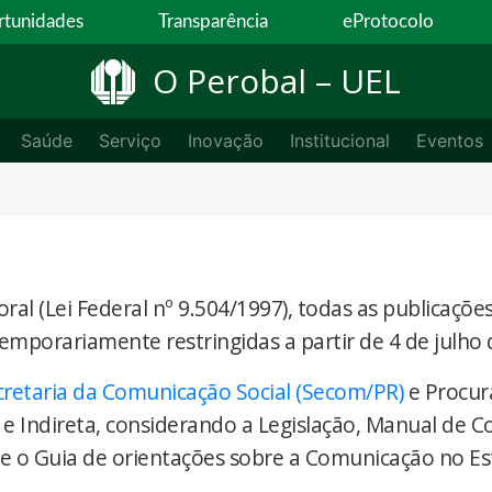
tunidades
Transparência
eProtocolo
O Perobal – UEL
Saúde
Serviço
Inovação
Institucional
Eventos
ral (Lei Federal nº 9.504/1997), todas as publicaçõe
temporariamente restringidas a partir de 4 de julho 
cretaria da Comunicação Social (Secom/PR)
e Procur
 e Indireta, considerando a Legislação, Manual de 
) e o Guia de orientações sobre a Comunicação no E