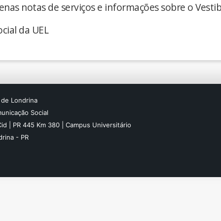
enas notas de serviços e informações sobre o Vestib
cial da UEL
 de Londrina
unicação Social
Cid | PR 445 Km 380 | Campus Universitário
rina - PR