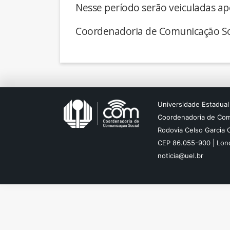
Nesse período serão veiculadas ap
Coordenadoria de Comunicação So
Universidade Estadual
Coordenadoria de Com
Rodovia Celso Garcia 
CEP 86.055-900 | Lond
noticia@uel.br