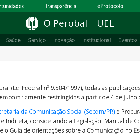
tunidades
Transparência
eProtocolo
O Perobal – UEL
Saúde
Serviço
Inovação
Institucional
Eventos
ral (Lei Federal nº 9.504/1997), todas as publicaçõe
temporariamente restringidas a partir de 4 de julho 
cretaria da Comunicação Social (Secom/PR)
e Procur
 e Indireta, considerando a Legislação, Manual de 
) e o Guia de orientações sobre a Comunicação no E