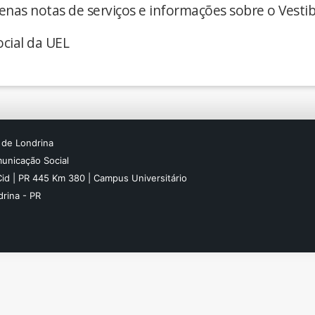
enas notas de serviços e informações sobre o Vestib
cial da UEL
 de Londrina
unicação Social
Cid | PR 445 Km 380 | Campus Universitário
rina - PR