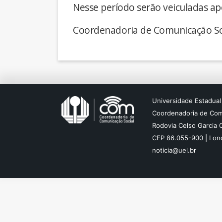
Nesse período serão veiculadas ap
Coordenadoria de Comunicação So
Universidade Estadual
Coordenadoria de Com
Rodovia Celso Garcia 
CEP 86.055-900 | Lond
noticia@uel.br