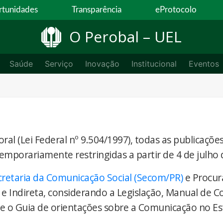
tunidades
Transparência
eProtocolo
O Perobal – UEL
Saúde
Serviço
Inovação
Institucional
Eventos
ral (Lei Federal nº 9.504/1997), todas as publicaçõe
temporariamente restringidas a partir de 4 de julho 
cretaria da Comunicação Social (Secom/PR)
e Procur
 e Indireta, considerando a Legislação, Manual de 
) e o Guia de orientações sobre a Comunicação no E