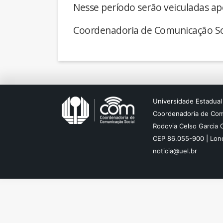
Nesse período serão veiculadas ap
Coordenadoria de Comunicação So
Universidade Estadual
Coordenadoria de Com
Rodovia Celso Garcia 
CEP 86.055-900 | Lond
noticia@uel.br