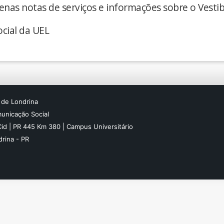
enas notas de serviços e informações sobre o Vestib
cial da UEL
 de Londrina
unicação Social
Cid | PR 445 Km 380 | Campus Universitário
rina - PR