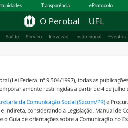
tunidades
Transparência
eProtocolo
O Perobal – UEL
Saúde
Serviço
Inovação
Institucional
Eventos
ral (Lei Federal nº 9.504/1997), todas as publicaçõe
temporariamente restringidas a partir de 4 de julho 
cretaria da Comunicação Social (Secom/PR)
e Procur
 e Indireta, considerando a Legislação, Manual de 
) e o Guia de orientações sobre a Comunicação no E