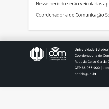
Nesse período serão veiculadas ap
Coordenadoria de Comunicação So
Universidade Estadual
Coordenadoria de Com
Rodovia Celso Garcia 
CEP 86.055-900 | Lond
noticia@uel.br