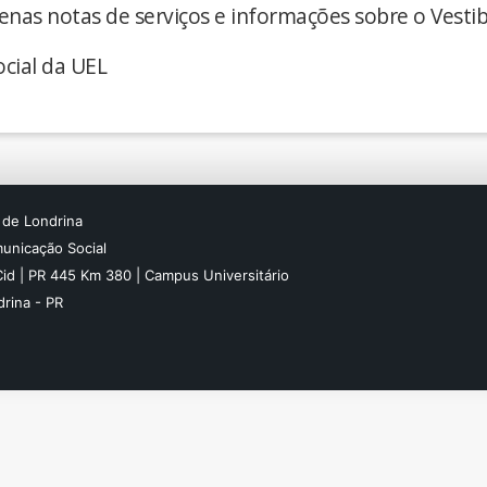
enas notas de serviços e informações sobre o Vestib
cial da UEL
 de Londrina
unicação Social
Cid | PR 445 Km 380 | Campus Universitário
rina - PR