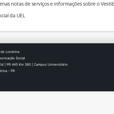
enas notas de serviços e informações sobre o Vestib
cial da UEL
 de Londrina
unicação Social
Cid | PR 445 Km 380 | Campus Universitário
rina - PR