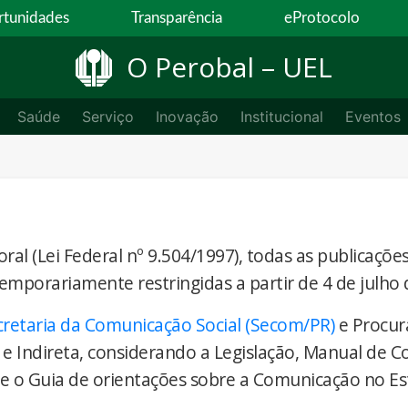
tunidades
Transparência
eProtocolo
O Perobal – UEL
Saúde
Serviço
Inovação
Institucional
Eventos
ral (Lei Federal nº 9.504/1997), todas as publicaçõe
temporariamente restringidas a partir de 4 de julho 
cretaria da Comunicação Social (Secom/PR)
e Procur
 e Indireta, considerando a Legislação, Manual de 
) e o Guia de orientações sobre a Comunicação no E