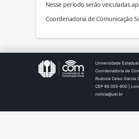
Nesse período serão veiculadas ap
Coordenadoria de Comunicação So
Universidade Estadual
Coordenadoria de Com
Rodovia Celso Garcia 
CEP 86.055-900 | Lond
noticia@uel.br