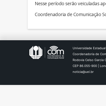
Nesse período serão veiculadas ap
Coordenadoria de Comunicação So
Universidade Estadual
Coordenadoria de Com
Rodovia Celso Garcia 
CEP 86.055-900 | Lond
noticia@uel.br