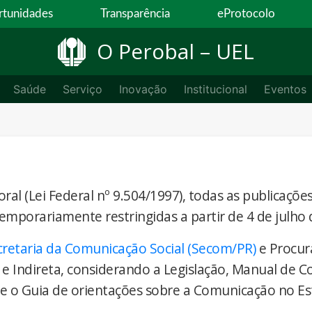
tunidades
Transparência
eProtocolo
O Perobal – UEL
Saúde
Serviço
Inovação
Institucional
Eventos
ral (Lei Federal nº 9.504/1997), todas as publicaçõe
temporariamente restringidas a partir de 4 de julho 
cretaria da Comunicação Social (Secom/PR)
e Procur
 e Indireta, considerando a Legislação, Manual de 
) e o Guia de orientações sobre a Comunicação no E