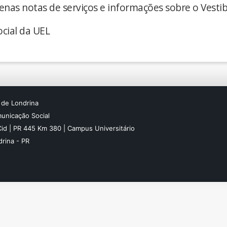
enas notas de serviços e informações sobre o Vestib
cial da UEL
 de Londrina
unicação Social
Cid | PR 445 Km 380 | Campus Universitário
rina - PR